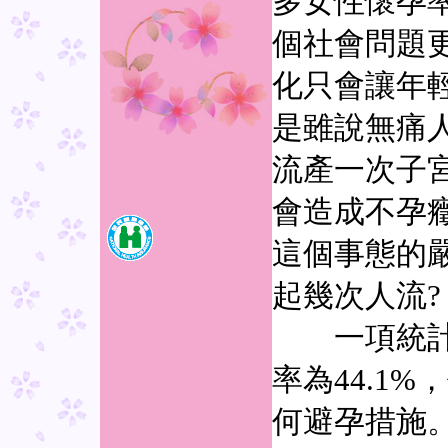
多女性懷孕
個社會問題
化只會讓年
是雖說無痛
流產一次子
會造成不孕
這個事態的
起幾次人流?
一項統計顯
率為44.1
何避孕措施