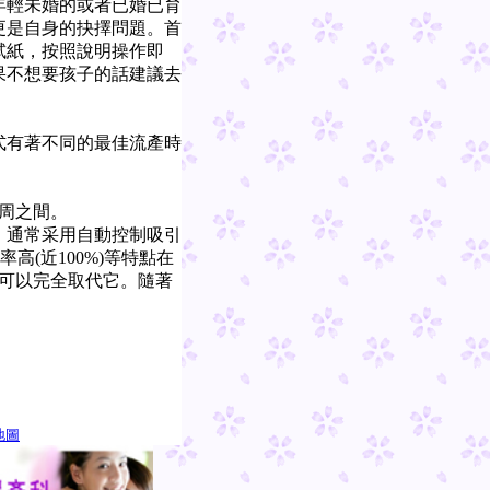
年輕未婚的或者已婚已育
更是自身的抉擇問題。首
試紙，按照說明操作即
果不想要孩子的話建議去
有著不同的最佳流產時
周之間。
通常采用自動控制吸引
高(近100%)等特點在
法可以完全取代它。隨著
地圖