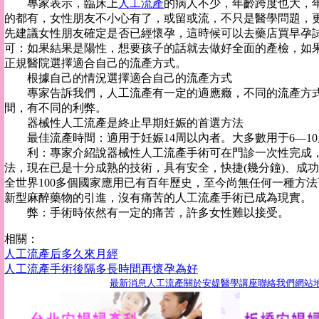
專家表示，臨床上
人工流產
的病人不少，年齡跨度也大，
的都有，女性朋友不小心有了，或留或流，不只是醫學問題，
先建議女性朋友確定是否已經懷孕，這時候可以去藥店買早孕
可：如果結果是陽性，想要孩子的話就去做好全面的產檢，如
正規醫院選擇適合自己的流產方式。
根據自己的情況選擇適合自己的流產方式
專家告訴我們，人工流產有一定的適應癥，不同的流產方式
間，有不同的利弊。
器械性人工流產是終止早期妊娠的首選方法
最佳流產時間：適用于妊娠14周以內者。大多數用于6—10
利：專家介紹說器械性人工流產手術可在門診一次性完成，
法，現在已是十分成熟的技術，具有安全，快捷(幾分鐘)、成功率
全世界100多個國家應用已有百年歷史，至今尚無任何一種方
新型麻醉藥物的引進，沒有痛苦的人工流產手術已成為現實。
弊：手術時依然有一定的痛苦，許多女性難以接受。
相關：
人工流產后多久來月經
人工流產手術後隔多長時間再懷孕為好
最新消息
人工流產
關於安媞
醫學講座
聯絡我們
網站