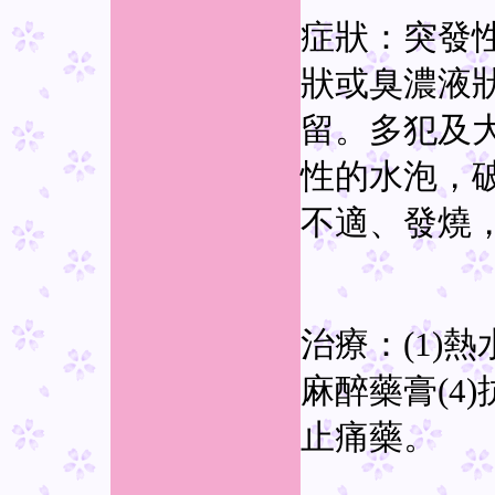
症狀：突發
狀或臭濃液
留。多犯及
性的水泡，
不適、發燒
治療：(1)熱
麻醉藥膏(4)抗
止痛藥。