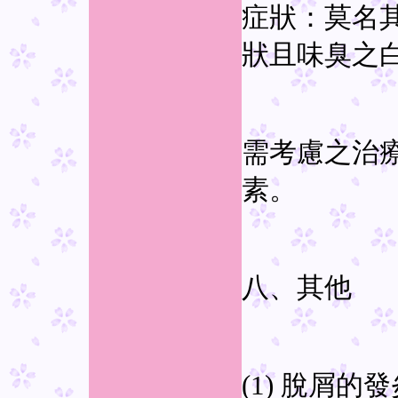
症狀：莫名
狀且味臭之
需考慮之治療
素。
八、其他
(1) 脫屑的