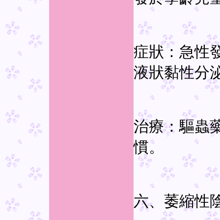
症狀：急性
液狀黏性分
治療：驅蟲
慣。
六、萎縮性