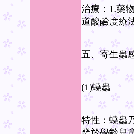
治療：1.藥物治
道酸鹼度療法
五、寄生蟲
(1)蟯蟲
特性：蟯蟲
發於學齡兒