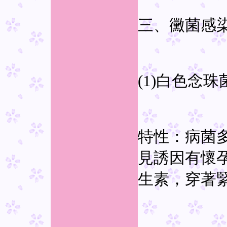
三、黴菌感
(1)白色念珠
特性：病菌
見誘因有懷
生素，穿著