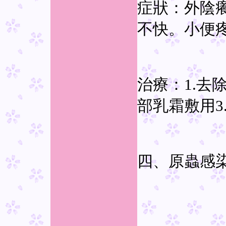
症狀：外陰
不快。小便
治療：1.去
部乳霜敷用3
四、原蟲感