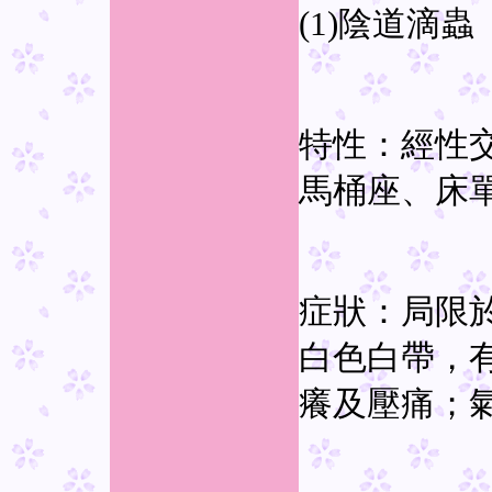
(1)陰道滴蟲
特性：經性
馬桶座、床
症狀：局限
白色白帶，
癢及壓痛；