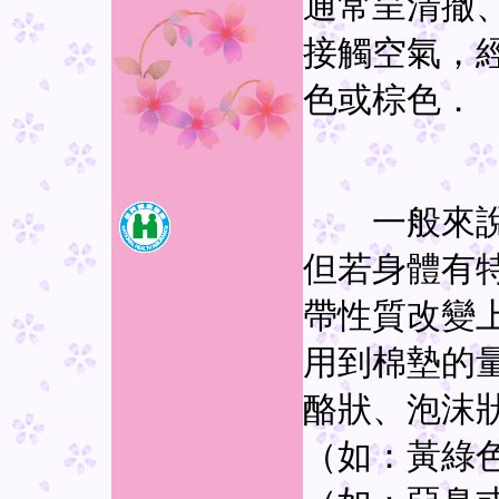
通常呈清撤
接觸空氣，
色或棕色．
一般來說，
但若身體有
帶性質改變
用到棉墊的
酪狀、泡沫
（如：黃綠