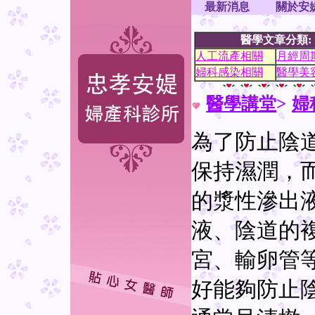
最新消息
關於安
醫學文章分類:
人工流產相關
月經周
婦科感染相關
醫學美
醫學講堂
>
婦
為了防止陰
保持濕潤，
的漿性滲出
液、陰道的
宮、輸卵管
好能夠防止