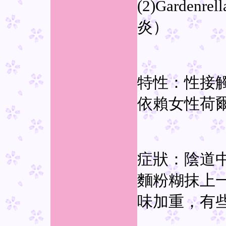
(2)Garde
炎）
特性：性接
依賴女性荷
症狀：陰道
麵粉糊抹上
味加重，有