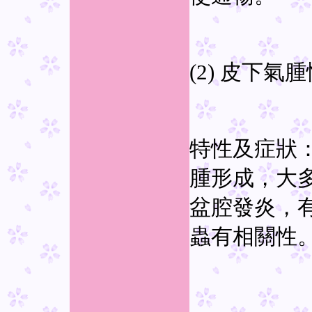
(2) 皮下氣
特性及症狀
腫形成，大
盆腔發炎，有時
蟲有相關性