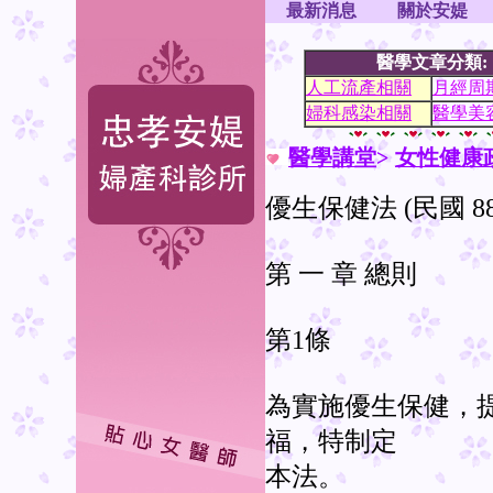
最新消息
關於安媞
醫學文章分類:
人工流產相關
月經周
婦科感染相關
醫學美
醫學講堂
>
女性健康
優生保健法 (民國 88 
第 一 章 總則
第1條
為實施優生保健，
福，特制定
本法。