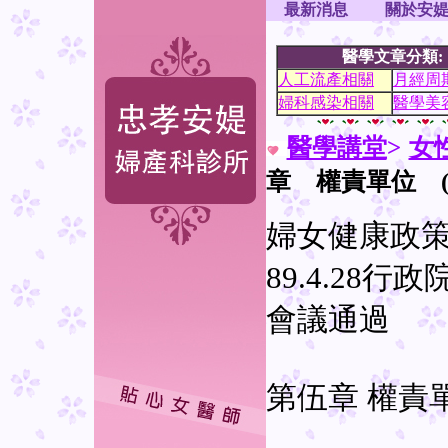
最新消息
關於安
醫學文章分類:
人工流產相關
月經周
婦科感染相關
醫學美
醫學講堂
>
女
章 權責單位 (
婦女健康政
89.4.28
會議通過
第伍章 權責